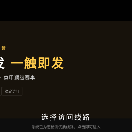
克平台：
官高倍，
错过