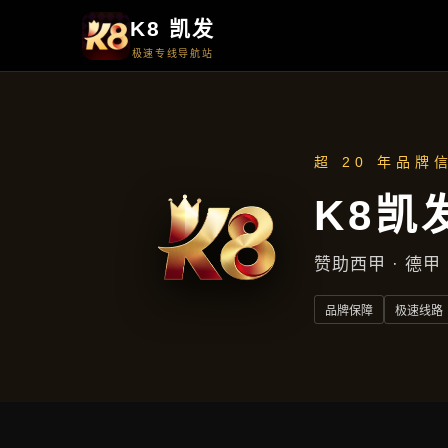
手机真人扑
掌上德扑荷
高清投注不