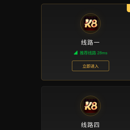
shou ji zhen ren pu ke ping tai zhan
he guan gao bei gao qing tou zhu bu
与技术支持联系