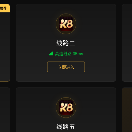
g shang de pu
 cuo guo